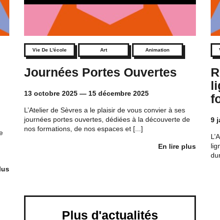
Vie De L'école
Art
Animation
Journées Portes Ouvertes
R
h
l
13 octobre 2025
—
15 décembre 2025
f
L’Atelier de Sèvres a le plaisir de vous convier à ses
journées portes ouvertes, dédiées à la découverte de
9 
nos formations, de nos espaces et [...]
e
L’A
li
En lire plus
dur
lus
Plus d'actualités