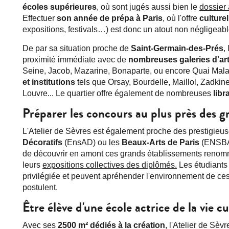
écoles supérieures
, où sont jugés aussi bien le
dossier 
Effectuer
son année de prépa à Paris
, où l'offre
culturel
expositions, festivals…)
est donc un atout non négligeab
De par sa situation proche de
Saint-Germain-des-Prés
,
proximité immédiate avec de
nombreuses galeries d'ar
Seine, Jacob, Mazarine, Bonaparte, ou encore Quai Mal
et institutions
tels que Orsay, Bourdelle, Maillol, Zadkin
Louvre... Le quartier offre également de nombreuses
libr
Préparer les concours au plus près des g
L'Atelier de Sèvres est également proche des prestigieu
Décoratifs
(EnsAD) ou les
Beaux-Arts de Paris
(ENSBA)
de découvrir en amont ces grands établissements renom
leurs
expositions collectives des diplômés.
Les étudiants 
privilégiée et peuvent apréhender l'environnement de c
postulent.
Être élève d'une école actrice de la vie cu
Avec ses
2500 m² dédiés à la création
, l'Atelier de Sèvr