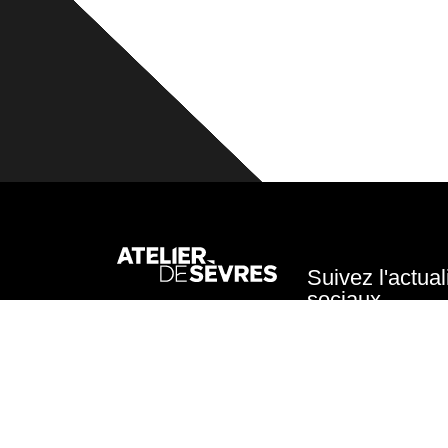
Suivez l'actual
sociaux
Atelier de Sèvres
47 rue de Sèvres
Paris 6
Voir le plan d'accès
L'Atelier de Sèvres es