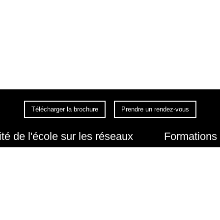
Télécharger la brochure
Prendre un rendez-vous
ité de l'école sur les réseaux
Formations
Prépa Art
Prépa Art internatio
Prépa Animation
Prépa Animation
internationale
Bachelor Art & Ima
t membre du RECA (Réseau des écoles de cinéma