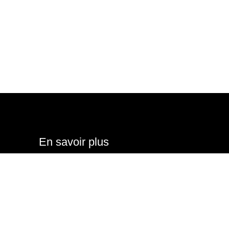
En savoir plus
Tarifs
nale
Conditions d'admission
Actualités
Résultats aux concours 2025
École d'art à Paris
École d'animation à Paris
ge