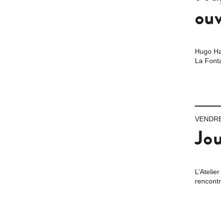
ouv
Hugo Hae
La Fonta
VENDRED
Jou
L’Atelie
rencontr