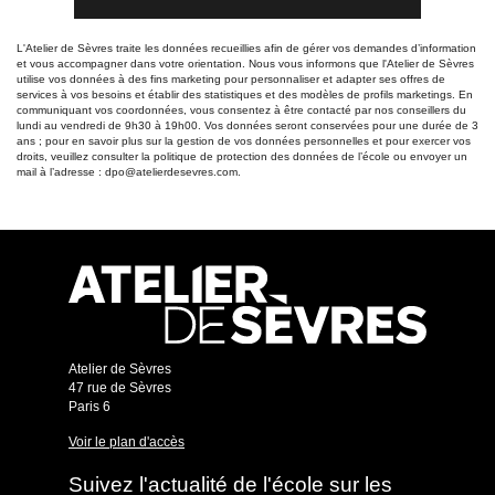
L'Atelier de Sèvres traite les données recueillies afin de gérer vos demandes d’information
et vous accompagner dans votre orientation. Nous vous informons que l'Atelier de Sèvres
utilise vos données à des fins marketing pour personnaliser et adapter ses offres de
services à vos besoins et établir des statistiques et des modèles de profils marketings. En
communiquant vos coordonnées, vous consentez à être contacté par nos conseillers du
lundi au vendredi de 9h30 à 19h00. Vos données seront conservées pour une durée de 3
ans ; pour en savoir plus sur la gestion de vos données personnelles et pour exercer vos
droits, veuillez consulter la politique de protection des données de l’école ou envoyer un
mail à l’adresse : dpo@atelierdesevres.com.
Atelier de Sèvres
47 rue de Sèvres
Paris 6
Voir le plan d'accès
Suivez l'actualité de l'école sur les