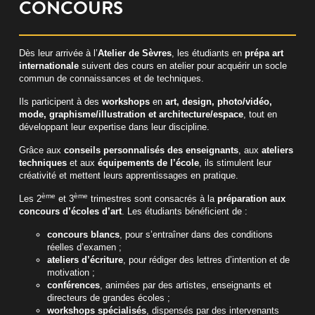
CONCOURS
Dès leur arrivée à l’
Atelier de Sèvres
, les étudiants en
prépa art
internationale
suivent des cours en atelier pour acquérir un socle
commun de connaissances et de techniques.
Ils participent à des
workshops
en
art, design, photo/vidéo,
mode, graphisme/illustration et architecture/espace
, tout en
développant leur expertise dans leur discipline.
Grâce aux
conseils personnalisés des enseignants
, aux
ateliers
techniques
et aux
équipements de l’école
, ils stimulent leur
créativité et mettent leurs apprentissages en pratique.
ème
ème
Les 2
et 3
trimestres sont consacrés à la
préparation aux
concours d’écoles d’art
. Les étudiants bénéficient de :
concours blancs
, pour s’entraîner dans des conditions
réelles d’examen ;
ateliers d’écriture
, pour rédiger des lettres d’intention et de
motivation ;
conférences
, animées par des artistes, enseignants et
directeurs de grandes écoles ;
workshops spécialisés
, dispensés par des intervenants