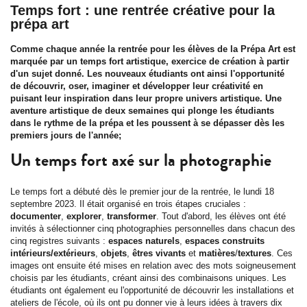
Temps fort : une rentrée créative pour la
prépa art
Comme chaque année la rentrée pour les élèves de la Prépa Art est
marquée par un temps fort artistique, exercice de création à partir
d'un sujet donné. Les nouveaux étudiants ont ainsi l'opportunité
de découvrir, oser, imaginer et développer leur créativité en
puisant leur inspiration dans leur propre univers artistique. Une
aventure artistique de deux semaines qui plonge les étudiants
dans le rythme de la prépa et les poussent à se dépasser dès les
premiers jours de l'année;
Un temps fort axé sur la photographie
Le temps fort a débuté dès le premier jour de la rentrée, le lundi 18
septembre 2023. Il était organisé en trois étapes cruciales :
documenter
,
explorer
,
transformer
. Tout d'abord, les élèves ont été
invités à sélectionner cinq photographies personnelles dans chacun des
cinq registres suivants :
espaces naturels
,
espaces construits
intérieurs/extérieurs
,
objets
,
êtres vivants
et
matières
/
textures
. Ces
images ont ensuite été mises en relation avec des mots soigneusement
choisis par les étudiants, créant ainsi des combinaisons uniques. Les
étudiants ont également eu l'opportunité de découvrir les installations et
ateliers de l'école, où ils ont pu donner vie à leurs idées à travers dix