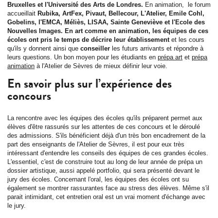
Bruxelles et l'Université des Arts de Londres.
En animation, le forum
accueillait
Rubika, ArtFex, Pivaut, Bellecour, L'Atelier, Emile Cohl,
Gobelins, l'EMCA, Méliès, LISAA, Sainte Geneviève et l'Ecole des
Nouvelles Images. En art comme en animation, les équipes de ces
écoles ont pris le temps de décrire leur établissement
et les cours
qu'ils y donnent ainsi que
conseiller
les futurs arrivants et répondre à
leurs questions. Un bon moyen pour les étudiants en
prépa art
et
prépa
animation
à l'Atelier de Sèvres de mieux définir leur voie.
En savoir plus sur l’expérience des
concours
La rencontre avec les équipes des écoles qu'ils préparent permet aux
élèves d'être rassurés sur les attentes de ces concours et le déroulé
des admissions. S'ils bénéficient déjà d'un très bon encadrement de la
part des enseignants de l'Atelier de Sèvres, il est pour eux très
intéressant d'entendre les conseils des équipes de ces grandes écoles.
L'essentiel, c'est de construire tout au long de leur année de prépa un
dossier artistique, aussi appelé portfolio, qui sera présenté devant le
jury des écoles. Concernant l'oral, les équipes des écoles ont su
également se montrer rassurantes face au stress des élèves. Même s'il
parait intimidant, cet entretien oral est un vrai moment d'échange avec
le jury.