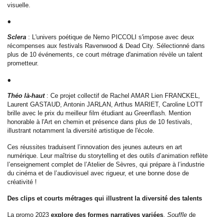
visuelle.
●
Sclera
: L'univers poétique de Nemo PICCOLI s'impose avec deux
récompenses aux festivals Ravenwood & Dead City. Sélectionné dans
plus de 10 événements, ce court métrage d'animation révèle un talent
prometteur.
●
Théo là-haut
: Ce projet collectif de Rachel AMAR Lien FRANCKEL,
Laurent GASTAUD, Antonin JARLAN, Arthus MARIET, Caroline LOTT
brille avec le prix du meilleur film étudiant au Greenflash. Mention
honorable à l'Art en chemin et présence dans plus de 10 festivals,
illustrant notamment la diversité artistique de l'école.
Ces réussites traduisent l’innovation des jeunes auteurs en art
numérique. Leur maîtrise du storytelling et des outils d’animation reflète
l’enseignement complet de l’Atelier de Sèvres, qui prépare à l’industrie
du cinéma et de l’audiovisuel avec rigueur, et une bonne dose de
créativité !
Des clips et courts métrages qui illustrent la diversité des talents
La promo 2023
explore des formes narratives variées
.
Souffle
de