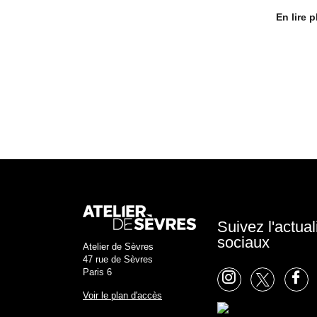
En lire p
Suivez l'actual
sociaux
Atelier de Sèvres
47 rue de Sèvres
Paris 6
Voir le plan d'accès