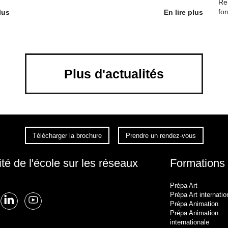
Ren
for
lus
En lire plus
Plus d'actualités
Télécharger la brochure
Prendre un rendez-vous
ité de l'école sur les réseaux
Formations
Prépa Art
Prépa Art internatio
Prépa Animation
Prépa Animation
internationale