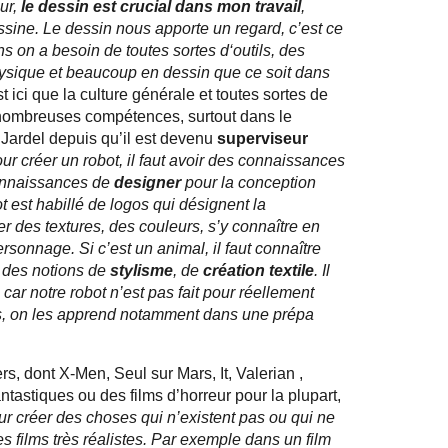
eur,
le dessin est crucial dans mon travail
,
sine. Le dessin nous apporte un regard, c’est ce
ans on a besoin de toutes sortes d‘outils, des
ysique et beaucoup en dessin que ce soit dans
t ici que la culture générale et toutes sortes de
s nombreuses compétences, surtout dans le
 Jardel depuis qu’il est devenu
superviseur
ur créer un robot, il faut avoir des connaissances
connaissances de
designer
pour la conception
t est habillé de logos qui désignent la
uer des textures, des couleurs, s’y connaître en
sonnage. Si c’est un animal, il faut connaître
r, des notions de
stylisme
, de
création textile
. Il
car notre robot n’est pas fait pour réellement
voirs, on les apprend notamment dans une prépa
s, dont X-Men, Seul sur Mars, It, Valerian ,
tastiques ou des films d’horreur pour la plupart,
our créer des choses qui n’existent pas ou qui ne
s films très réalistes. Par exemple dans un film