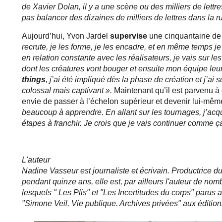
de Xavier Dolan, il y a une scène ou des milliers de lettres
pas balancer des dizaines de milliers de lettres dans la r
Aujourd’hui, Yvon Jardel
supervise
une cinquantaine de
recrute, je les forme, je les encadre, et en même temps je 
en relation constante avec les réalisateurs, je vais sur l
dont les créatures vont bouger et ensuite mon équipe leur
things
, j’ai été impliqué dès la phase de création et j’ai s
colossal mais captivant ».
Maintenant qu’il est parvenu à c
envie de passer à l’échelon supérieur et devenir lui-mêm
beaucoup à apprendre. En allant sur les tournages, j’acq
étapes à franchir. Je crois que je vais continuer comme ç
L'auteur
Nadine Vasseur est journaliste et écrivain. Productrice
pendant quinze ans, elle est, par ailleurs l'auteur de nombr
lesquels " Les Plis" et "Les Incertitudes du corps" parus 
"Simone Veil. Vie publique. Archives privées" aux éditio