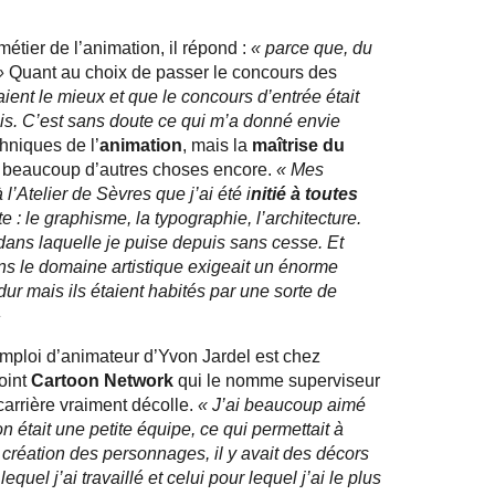
étier de l’animation, il répond :
« parce que, du
»
Quant au choix de passer le concours des
aient le mieux et que le concours d’entrée était
mais. C’est sans doute ce qui m’a donné envie
chniques de l’
animation
, mais la
maîtrise du
mme beaucoup d’autres choses encore.
« Mes
l’Atelier de Sèvres que j’ai été i
nitié à toutes
te : le graphisme, la typographie, l’architecture.
ans laquelle je puise depuis sans cesse. Et
ans le domaine artistique exigeait un énorme
 dur mais ils étaient habités par une sorte de
»
emploi d’animateur d’Yvon Jardel est chez
joint
Cartoon Network
qui le nomme superviseur
arrière vraiment décolle.
« J’ai beaucoup aimé
 on était une petite équipe, ce qui permettait à
la création des personnages, il y avait des décors
quel j’ai travaillé et celui pour lequel j’ai le plus