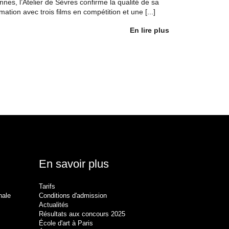
nes, l’Atelier de Sèvres confirme la qualité de sa
mation avec trois films en compétition et une [...]
En lire plus
En savoir plus
Tarifs
nale
Conditions d'admission
Actualités
Résultats aux concours 2025
École d'art à Paris