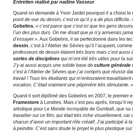
Entretien réalisé par nadine Vasseur
Quand on demande à Yvon Jardel pourquoi il a choisi le m
point de vue du dessin, c’est ce qu’il y a de plus difficile. 
Gobelins
,
« c’est parce que c’est ici que les gens dessin
l’un des plus durs. On me disait que je n’y arriverais ja
d’essayer »
. Aux Gobelins, il se perfectionne dans les te
dessin
, c’est à l’Atelier de Sèvres qu’il l’acquiert, co
professeurs de dessin étaient très bons mais c’est aussi à 
sortes de disciplines
qui m’ont été très utiles pour la sui
J’y ai aussi acquis une solide base de
culture générale
d
c’est à l’Atelier de Sèvres que j’ai compris que réussir d
travail ! Tous les étudiants qui m’entouraient travaillaient
vocation. C’était vraiment une pépinière très stimulante. 
Quand il sort diplômé des Gobelins en 2007, le premier 
Framestore
à Londres. Mais c’est peu après, lorsqu’il re
artistique pour Le Monde incroyable de Gumball, que sa c
travailler sur ce film, qui était très riche visuellement, car
chacun d’avoir un important rôle créatif. J’ai participé à 
à peindre. C’est sans doute le projet le plus plastique sur le