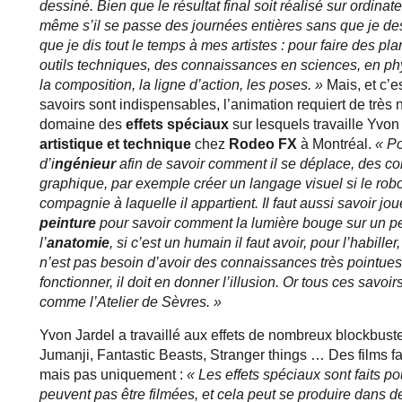
dessiné. Bien que le résultat final soit réalisé sur ordinat
même s’il se passe des journées entières sans que je des
que je dis tout le temps à mes artistes : pour faire des pl
outils techniques, des connaissances en sciences, en ph
la composition, la ligne d’action, les poses. »
Mais, et c’es
savoirs sont indispensables, l’animation requiert de trè
domaine des
effets spéciaux
sur lesquels travaille Yvon
artistique et technique
chez
Rodeo FX
à Montréal.
« Po
d’i
ngénieur
afin de savoir comment il se déplace, des 
graphique, par exemple créer un langage visuel si le robo
compagnie à laquelle il appartient. Il faut aussi savoir jo
peinture
pour savoir comment la lumière bouge sur un per
l’
anatomie
, si c’est un humain il faut avoir, pour l’habille
n’est pas besoin d’avoir des connaissances très pointues 
fonctionner, il doit en donner l’illusion. Or tous ces sa
comme l’Atelier de Sèvres. »
Yvon Jardel a travaillé aux effets de nombreux blockbuster
Jumanji, Fantastic Beasts, Stranger things … Des films fan
mais pas uniquement :
« Les effets spéciaux sont faits p
peuvent pas être filmées, et cela peut se produire dans de