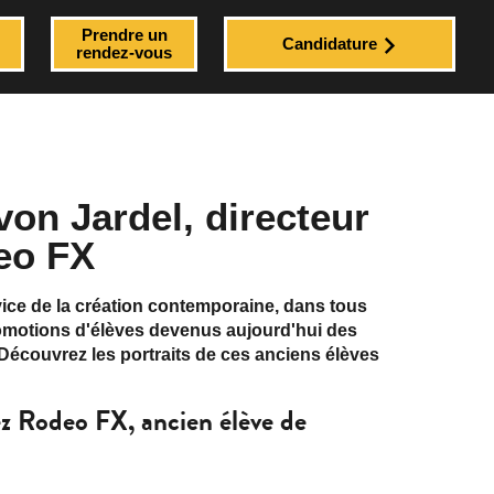
Prendre un
Candidature
rendez-vous
von Jardel, directeur
eo FX
vice de la création contemporaine, dans tous
romotions d'élèves devenus aujourd'hui des
 Découvrez les portraits de ces anciens élèves
ez Rodeo FX, ancien élève de