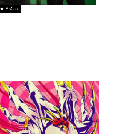
udio MoCap