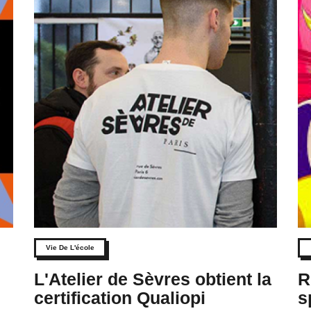
Vie De L'école
L'Atelier de Sèvres obtient la
R
h
certification Qualiopi
s