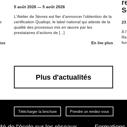
r
5 août 2026
—
5 août 2026
S
L'Atelier de Sèvres est fier d'annoncer l'obtention de la
e
certification Qualiopi, le label national qui atteste de la
23
qualité des processus mis en œuvre par les
À l
prestataires d'actions de [...]
Ren
for
lus
En lire plus
Plus d'actualités
Télécharger la brochure
Prendre un rendez-vous
ité de l'école sur les réseaux
Formations