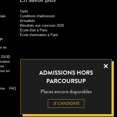
Tarifs
nale
Conditions d'admission
Actualités
Résultats aux concours 2025
École d'art à Paris
École d'animation à Paris
ge
r en
r 2D/3D
isateur
ion
ADMISSIONS HORS
tion en
PARCOURSUP
orme
FAQ
EN / FR
Places encore disponibles
JE CANDIDATE