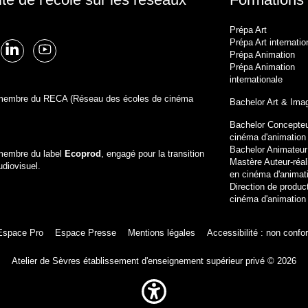
Prépa Art
Prépa Art internatio
Prépa Animation
Prépa Animation
internationale
t membre du RECA (Réseau des écoles de cinéma
Bachelor Art & Ima
Bachelor Concepteu
cinéma d'animation
Bachelor Animateu
 membre du label
Ecoprod
, engagé pour la transition
Mastère Auteur-réal
udiovisuel.
en cinéma d'animat
Direction de produc
cinéma d'animation
Espace Pro
Espace Presse
Mentions légales
Accessibilité : non conf
Atelier de Sèvres établissement d'enseignement supérieur privé © 2026