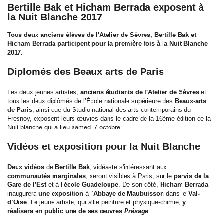
Bertille Bak et Hicham Berrada exposent à
la Nuit Blanche 2017
Tous deux anciens élèves de l'Atelier de Sèvres, Bertille Bak et
Hicham Berrada participent pour la première fois à la Nuit Blanche
2017.
Diplomés des Beaux arts de Paris
Les deux jeunes artistes,
anciens étudiants de l'Atelier de Sèvres
et
tous les deux diplômés de l’École nationale supérieure des
Beaux-arts
de Paris
, ainsi que du Studio national des arts contemporains du
Fresnoy, exposent leurs œuvres dans le cadre de la 16ème édition de la
Nuit blanche
qui a lieu samedi 7 octobre.
Vidéos et exposition pour la Nuit Blanche
Deux vidéos
de
Bertille Bak
,
vidéaste
s'intéressant aux
communautés marginales
, seront visibles à Paris, sur le
parvis de la
Gare de l’Est
et à l’
école Guadeloupe
. De son côté,
Hicham Berrada
inaugurera
une exposition
à l’
Abbaye de Maubuisson
dans le
Val-
d’Oise
. Le jeune artiste, qui allie peinture et physique-chimie,
y
réalisera en public une de ses œuvres
Présage
.