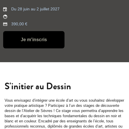
Du 28 juin au 2 juillet 2027
390,00 €
Je m'inscris
S'initier au Dessin
Vous envisagez d’intégrer une école d’art ou vous souhaitez développer
votre pratique artistique ? Participez à l’un des stages de découverte
dessin de l’Atelier de Sèvres ! Ce stage vous permettra d’apprendre les
bases et d’acquérir les techniques fondamentales du dessin en noir et
blanc et en couleur. Encadré par des enseignants de l’école, tous
professionnels reconnus, diplômés de grandes écoles d’art, artistes ou