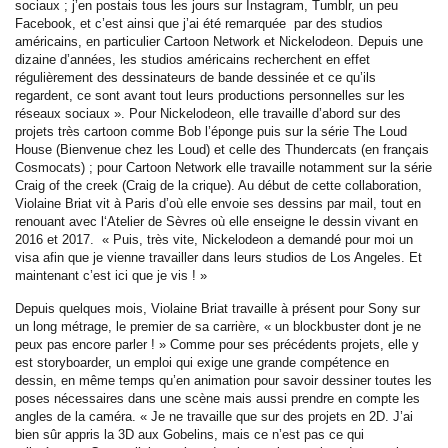
sociaux ; j’en postais tous les jours sur Instagram, Tumblr, un peu
Facebook, et c’est ainsi que j’ai été remarquée par des studios
américains, en particulier Cartoon Network et Nickelodeon. Depuis une
dizaine d’années, les studios américains recherchent en effet
régulièrement des dessinateurs de bande dessinée et ce qu’ils
regardent, ce sont avant tout leurs productions personnelles sur les
réseaux sociaux ». Pour Nickelodeon, elle travaille d’abord sur des
projets très cartoon comme Bob l’éponge puis sur la série The Loud
House (Bienvenue chez les Loud) et celle des Thundercats (en français
Cosmocats) ; pour Cartoon Network elle travaille notamment sur la série
Craig of the creek (Craig de la crique). Au début de cette collaboration,
Violaine Briat vit à Paris d’où elle envoie ses dessins par mail, tout en
renouant avec l‘Atelier de Sèvres où elle enseigne le dessin vivant en
2016 et 2017. « Puis, très vite, Nickelodeon a demandé pour moi un
visa afin que je vienne travailler dans leurs studios de Los Angeles. Et
maintenant c’est ici que je vis ! »
Depuis quelques mois, Violaine Briat travaille à présent pour Sony sur
un long métrage, le premier de sa carrière, « un blockbuster dont je ne
peux pas encore parler ! » Comme pour ses précédents projets, elle y
est storyboarder, un emploi qui exige une grande compétence en
dessin, en même temps qu’en animation pour savoir dessiner toutes les
poses nécessaires dans une scène mais aussi prendre en compte les
angles de la caméra. « Je ne travaille que sur des projets en 2D. J’ai
bien sûr appris la 3D aux Gobelins, mais ce n’est pas ce qui