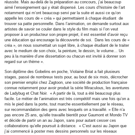
réussite. Mais au-delà de la préparation au concours, j’ai beaucoup
aimé l’enseignement qui y était dispensé. Les cours d’histoire de l’art
notamment qui m’ont beaucoup servi par la suite et aussi ce qu’on
appelle les cours de « créa » qui permettaient à chaque étudiant de
trouver sa patte personnelle. Dans l’animation, on demande surtout aux
artistes de savoir se couler dans le style du film mais si l’on veut
proposer à un producteur son propre projet, il est essentiel d’avoir reçu
une éducation qui encourage la découverte de soi. Dans les cours de «
créa », on nous soumettait un sujet libre, à chaque étudiant de le traiter
avec le medium de son choix, la peinture, le dessin, le volume… Un
peu à la manière d’une dissertation ou chacun est invité à donner son
regard sur un thème ».
Son diplôme des Gobelins en poche, Violaine Briat a fait plusieurs
stages, passé de nombreux tests pour, au bout de six mois, décrocher
son premier emploi chez Zagtoon, une société de production française
connue notamment pour avoir produit la série Miraculous, les aventures
de Ladybug et Chat Noir. « A partir de là, tout a été beaucoup plus
facile. Le métier de l’animation est très compétitif mais une fois qu’on a
mis le pied dans la porte, tout marche essentiellement par le réseau,
sur recommandation des gens avec lesquels on a travaillé. » Elle n’a
pas encore 25 ans, qu’elle travaille bientôt pour Gaumont et Mondo TV
et décide de partir un an au Japon, sans pour autant cesser ces
collaborations qu’elle poursuit à distance. « C’est aussi au Japon que
j’ai commencé à poster mes dessins personnels sur les réseaux