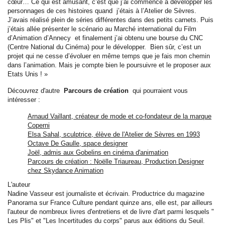
cœur… Ce qui est amusant, c’est que j’ai commencé à développer les
personnages de ces histoires quand j’étais à l’Atelier de Sèvres.
J’avais réalisé plein de séries différentes dans des petits carnets. Puis
j’étais allée présenter le scénario au Marché international du Film
d’Animation d’Annecy et finalement j’ai obtenu une bourse du CNC
(Centre National du Cinéma) pour le développer. Bien sûr, c’est un
projet qui ne cesse d’évoluer en même temps que je fais mon chemin
dans l’animation. Mais je compte bien le poursuivre et le proposer aux
Etats Unis ! »
Découvrez d'autre
Parcours de création
qui pourraient vous
intéresser :
Arnaud Vaillant, créateur de mode et co-fondateur de la marque
Coperni
Elsa Sahal, sculptrice, élève de l'Atelier de Sèvres en 1993
Octave De Gaulle, space designer
Joël, admis aux Gobelins en cinéma d'animation
Parcours de création : Noëlle Triaureau, Production Designer
chez Skydance Animation
L'auteur
Nadine Vasseur est journaliste et écrivain. Productrice du magazine
Panorama sur France Culture pendant quinze ans, elle est, par ailleurs
l'auteur de nombreux livres d'entretiens et de livre d'art parmi lesquels "
Les Plis" et "Les Incertitudes du corps" parus aux éditions du Seuil.