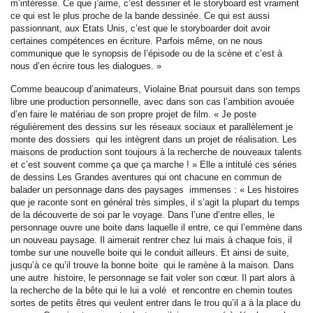
m’intéresse. Ce que j’aime, c’est dessiner et le storyboard est vraiment
ce qui est le plus proche de la bande dessinée. Ce qui est aussi
passionnant, aux Etats Unis, c’est que le storyboarder doit avoir
certaines compétences en écriture. Parfois même, on ne nous
communique que le synopsis de l’épisode ou de la scène et c’est à
nous d’en écrire tous les dialogues. »
Comme beaucoup d’animateurs, Violaine Briat poursuit dans son temps
libre une production personnelle, avec dans son cas l’ambition avouée
d’en faire le matériau de son propre projet de film. « Je poste
régulièrement des dessins sur les réseaux sociaux et parallèlement je
monte des dossiers qui les intègrent dans un projet de réalisation. Les
maisons de production sont toujours à la recherche de nouveaux talents
et c’est souvent comme ça que ça marche ! » Elle a intitulé ces séries
de dessins Les Grandes aventures qui ont chacune en commun de
balader un personnage dans des paysages immenses : « Les histoires
que je raconte sont en général très simples, il s’agit la plupart du temps
de la découverte de soi par le voyage. Dans l’une d’entre elles, le
personnage ouvre une boite dans laquelle il entre, ce qui l’emmène dans
un nouveau paysage. Il aimerait rentrer chez lui mais à chaque fois, il
tombe sur une nouvelle boite qui le conduit ailleurs. Et ainsi de suite,
jusqu’à ce qu’il trouve la bonne boite qui le ramène à la maison. Dans
une autre histoire, le personnage se fait voler son cœur. Il part alors à
la recherche de la bête qui le lui a volé et rencontre en chemin toutes
sortes de petits êtres qui veulent entrer dans le trou qu’il a à la place du