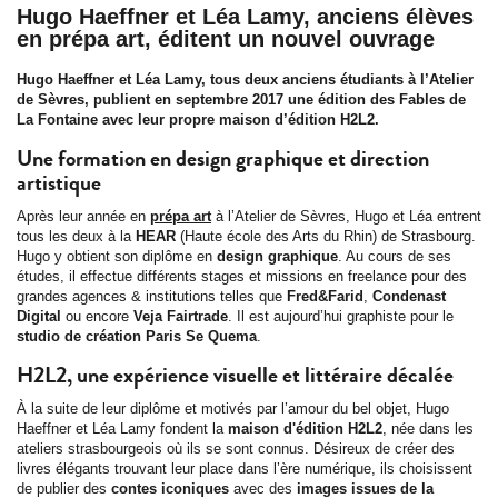
Hugo Haeffner et Léa Lamy, anciens élèves
en prépa art, éditent un nouvel ouvrage
Hugo Haeffner et Léa Lamy, tous deux anciens étudiants à l’Atelier
de Sèvres, publient en septembre 2017 une édition des Fables de
La Fontaine avec leur propre maison d’édition H2L2.
Une formation en design graphique et direction
artistique
Après leur année en
prépa art
à l’Atelier de Sèvres, Hugo et Léa entrent
tous les deux à la
HEAR
(Haute école des Arts du Rhin) de Strasbourg.
Hugo y obtient son diplôme en
design graphique
. Au cours de ses
études, il effectue différents stages et missions en freelance pour des
grandes agences & institutions telles que
Fred&Farid
,
Condenast
Digital
ou encore
Veja Fairtrade
. Il est aujourd’hui graphiste pour le
studio de création Paris Se Quema
.
H2L2, une expérience visuelle et littéraire décalée
À la suite de leur diplôme et motivés par l’amour du bel objet, Hugo
Haeffner et Léa Lamy fondent la
maison d'édition H2L2
, née dans les
ateliers strasbourgeois où ils se sont connus. Désireux de créer des
livres élégants trouvant leur place dans l’ère numérique, ils choisissent
de publier des
contes iconiques
avec des
images issues de la