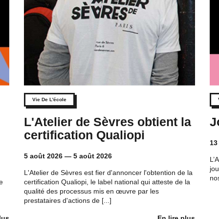
Vie De L'école
L'Atelier de Sèvres obtient la
J
h
certification Qualiopi
13
5 août 2026
—
5 août 2026
L’A
jo
L'Atelier de Sèvres est fier d'annoncer l'obtention de la
nos
e
certification Qualiopi, le label national qui atteste de la
qualité des processus mis en œuvre par les
prestataires d'actions de [...]
lus
En lire plus