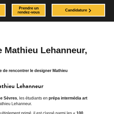
Prendre un
Candidature
rendez-vous
te Mathieu Lehanneur,
e de rencontrer le designer Mathieu
Mathieu Lehanneur
de Sèvres
, les étudiants en
prépa intermédia art
athieu Lehanneur.
ltiplement primé, il est classé parmi les «
100