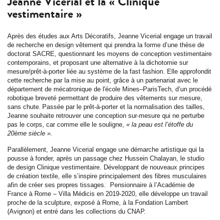
Jeanne Vicerial et la « Clinique
vestimentaire »
Après des études aux Arts Décoratifs, Jeanne Vicerial engage un travail
de recherche en design vêtement qui prendra la forme d’une thèse de
doctorat SACRE, questionnant les moyens de conception vestimentaire
contemporains, et proposant une alternative à la dichotomie sur
mesure/prêt-à-porter liée au système de la fast fashion. Elle approfondit
cette recherche par la mise au point, grâce à un partenariat avec le
département de mécatronique de l'école Mines–ParisTech, d’un procédé
robotique breveté permettant de produire des vêtements sur mesure,
sans chute. Passée par le prêt-à-porter et la normalisation des tailles,
Jeanne souhaite retrouver une conception sur-mesure qui ne perturbe
pas le corps, car comme elle le souligne,
« la peau est l’étoffe du
20ème siècle ».
Parallèlement, Jeanne Vicerial engage une démarche artistique qui la
pousse à fonder, après un passage chez Hussein Chalayan, le studio
de design Clinique vestimentaire. Développant de nouveaux principes
de création textile, elle s’inspire principalement des fibres musculaires
afin de créer ses propres tissages. Pensionnaire à l’Académie de
France à Rome – Villa Médicis en 2019-2020, elle développe un travail
proche de la sculpture, exposé à Rome, à la Fondation Lambert
(Avignon) et entré dans les collections du CNAP.